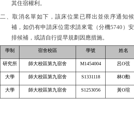
其住宿權利。
二、取消名單如下，該床位業已釋出並依序通知候
補，如仍有申請床位需求請
來電（分機5740）
排候補，或請自行提早規劃因應措施。
學制
宿舍校區
學號
姓名
研究所
師大校區第九宿舍
M1454004
呂
O
弦
大學
師大校區第九宿舍
S1331118
林
O
勳
大學
師大校區第九宿舍
S1253056
黃
O
瑄