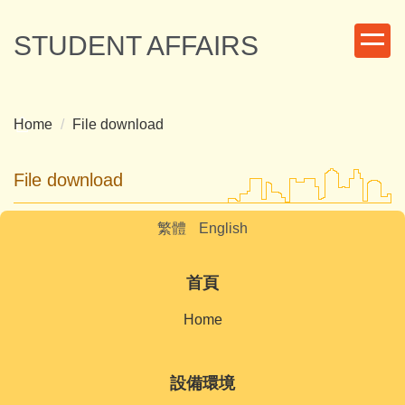
Jump
to
STUDENT AFFAIRS
the
main
content
block
Home
File download
File download
繁體
English
首頁
Home
設備環境