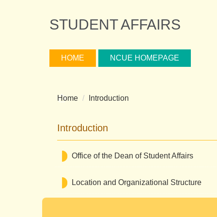
Jump
to
STUDENT AFFAIRS
the
main
content
HOME
NCUE HOMEPAGE
block
Home
Introduction
Introduction
Office of the Dean of Student Affairs
Location and Organizational Structure