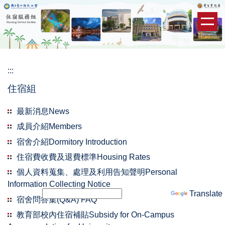
跳
到
主
要
內
容
:::
區
住宿組
最新消息News
成員介紹Members
宿舍介紹Dormitory Introduction
住宿費收費及退費標準Housing Rates
個人資料蒐集、處理及利用告知聲明Personal
Information Collecting Notice
Powered by
Translate
宿舍問答集(Q&A) FAQ
教育部校內住宿補貼Subsidy for On-Campus