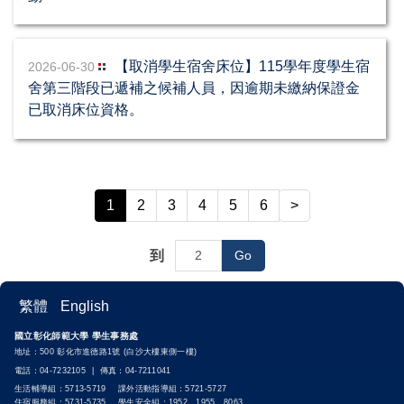
【取消學生宿舍床位】115學年度學生宿
2026-06-30
舍第三階段已遞補之候補人員，因逾期未繳納保證金
已取消床位資格。
1
2
3
4
5
6
>
到
Go
繁體
English
國立彰化師範大學 學生事務處
地址：500 彰化市進德路1號 (白沙大樓東側一樓)
電話：04-7232105 | 傳真：04-7211041
生活輔導組：5713-5719 課外活動指導組：5721-5727
住宿服務組：5731-5735 學生安全組：1952、1955、8063