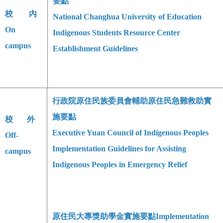
要點
校 內
National Changhua University of Education
On
Indigenous Students Resource Center
campus
Establishment Guidelines
行政院原住民族委員會輔助原住民急難救助實
施要點
校 外
Executive Yuan Council of Indigenous Peoples
Off-
Implementation Guidelines for Assisting
campus
Indigenous Peoples in Emergency Relief
原住民大專獎助學金實施要點
Implementation