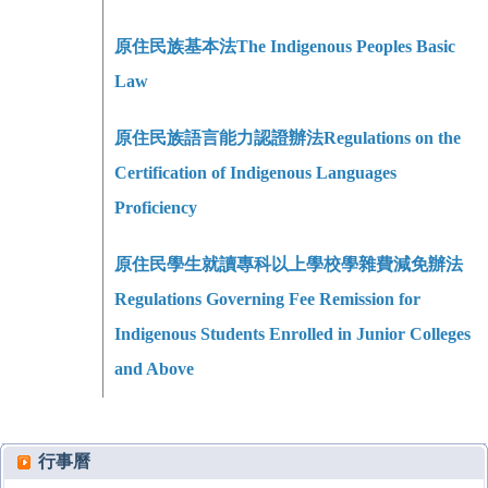
原住民族基本法
The Indigenous Peoples Basic
Law
原住民族語言能力認證辦法
Regulations on the
Certification of Indigenous Languages
Proficiency
原住民學生就讀專科以上學校學雜費減免辦法
Regulations Governing Fee Remission for
Indigenous Students Enrolled in Junior Colleges
and Above
行事曆