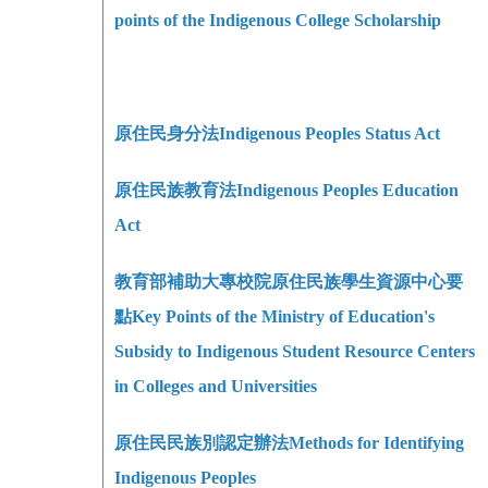
points of the Indigenous College Scholarship
原住民身分法
Indigenous Peoples Status Act
原住民族教育法
Indigenous Peoples Education
Act
教育部補助大專校院原住民族學生資源中心要
點Key Points of the Ministry of Education's
Subsidy to Indigenous Student Resource Centers
in Colleges and Universities
原住民民族別認定辦法Methods for Identifying
Indigenous Peoples