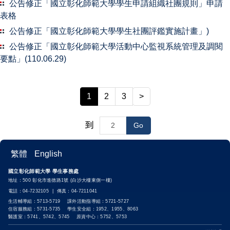
公告修正「國立彰化師範大學學生申請組織社團規則」申請
表格
公告修正「國立彰化師範大學學生社團評鑑實施計畫」)
公告修正「國立彰化師範大學活動中心監視系統管理及調閱
要點」(110.06.29)
1
2
3
>
到
Go
繁體
English
國立彰化師範大學 學生事務處
地址：500 彰化市進德路1號 (白沙大樓東側一樓)
電話：04-7232105 | 傳真：04-7211041
生活輔導組：5713-5719 課外活動指導組：5721-5727
住宿服務組：5731-5735 學生安全組：1952、1955、8063
醫護室：5741、5742、5745 原資中心：5752、5753