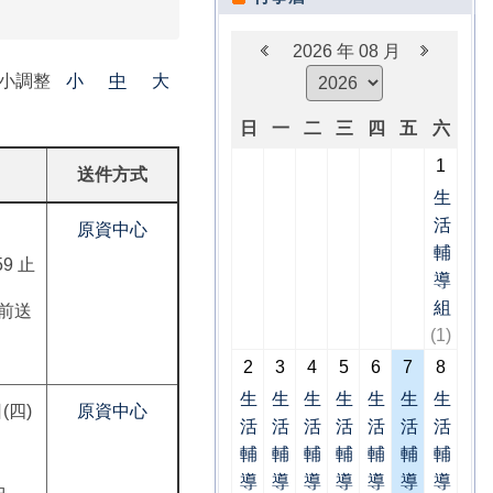
2026 年 08 月
大小調整
小
中
大
日
一
二
三
四
五
六
1
送件方式
生
活
原資中心
輔
59 止
導
組
 前送
(1)
2
3
4
5
6
7
8
生
生
生
生
生
生
生
(四)
原資中心
活
活
活
活
活
活
活
輔
輔
輔
輔
輔
輔
輔
導
導
導
導
導
導
導
中