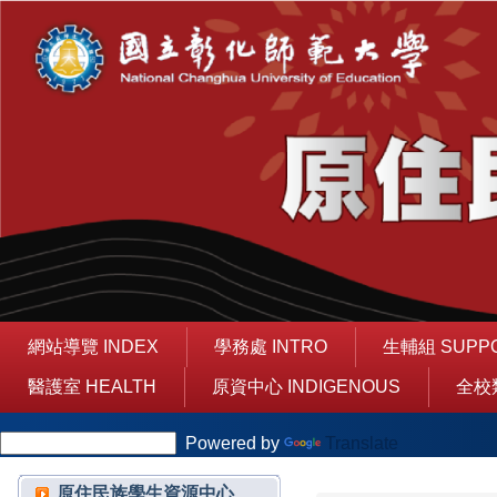
跳
到
主
要
內
容
區
網站導覽 INDEX
學務處 INTRO
生輔組 SUPP
醫護室 HEALTH
原資中心 INDIGENOUS
全校
Powered by
Translate
原住民族學生資源中心