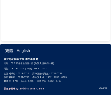
繁體
English
國立彰化師範大學 學生事務處
地址：500 彰化市進德路1號 (白沙大樓東側一樓)
電話：04-7232105 | 傳真：04-7211041
生活輔導組：5713-5719 課外活動指導組：5721-5727
住宿服務組：5731-5735 學生安全組：1952、1955、8063
醫護室：5741、5742、5745 原資中心：5752、5753
網站管理
緊急事件聯絡 (24小時)：0933-415409