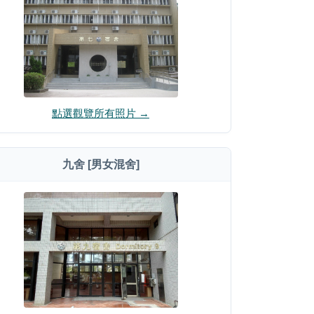
點選觀覽所有照片 →
九舍 [男女混舍]