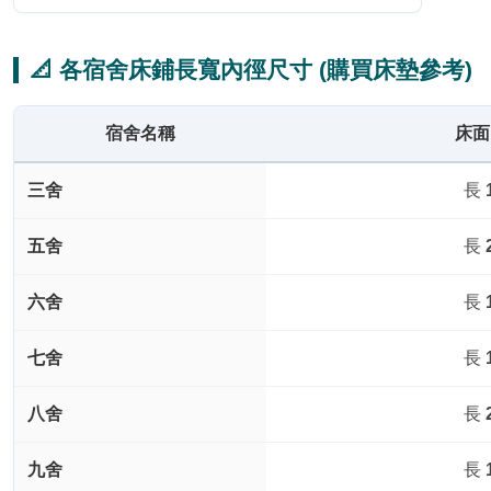
📐 各宿舍床鋪長寬內徑尺寸 (購買床墊參考)
宿舍名稱
床面
三舍
長
五舍
長
六舍
長
七舍
長
八舍
長
九舍
長