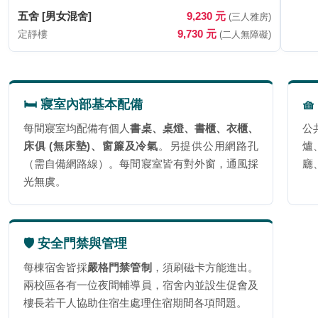
五舍 [男女混舍]
9,230 元
(三人雅房)
9,730 元
定靜樓
(二人無障礙)
🛏️ 寢室內部基本配備

每間寢室均配備有個人
書桌、桌燈、書櫃、衣櫃、
公
床俱 (無床墊)、窗簾及冷氣
。另提供公用網路孔
爐
（需自備網路線）。每間寢室皆有對外窗，通風採
廳
光無虞。
🛡️ 安全門禁與管理
每棟宿舍皆採
嚴格門禁管制
，須刷磁卡方能進出。
兩校區各有一位夜間輔導員，宿舍內並設生促會及
樓長若干人協助住宿生處理住宿期間各項問題。