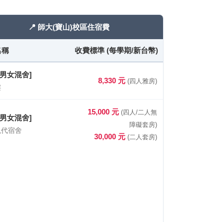
📍 師大(寶山)校區住宿費
名稱
收費標準 (每學期/新台幣)
[男女混舍]
8,330 元
(四人雅房)
樓
15,000 元
(四人/二人無
[男女混舍]
障礙套房)
現代宿舍
30,000 元
(二人套房)