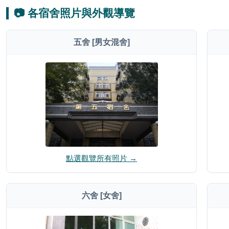
📷 各宿舍照片與外觀導覽
五舍 [男女混舍]
點選觀覽所有照片 →
六舍 [女舍]