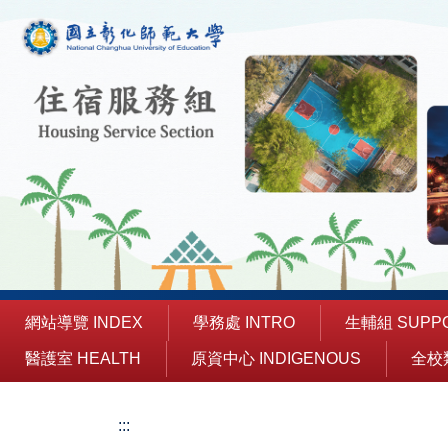
跳
到
主
要
內
容
區
網站導覽 INDEX
學務處 INTRO
生輔組 SUPP
醫護室 HEALTH
原資中心 INDIGENOUS
全校
:::