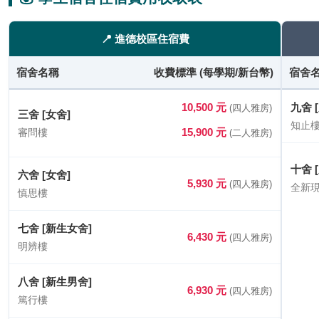
📍 進德校區住宿費
宿舍名稱
收費標準 (每學期/新台幣)
宿舍
10,500 元
九舍 
(四人雅房)
三舍 [女舍]
知止
15,900 元
審問樓
(二人雅房)
十舍 
六舍 [女舍]
5,930 元
(四人雅房)
全新
慎思樓
七舍 [新生女舍]
6,430 元
(四人雅房)
明辨樓
八舍 [新生男舍]
6,930 元
(四人雅房)
篤行樓