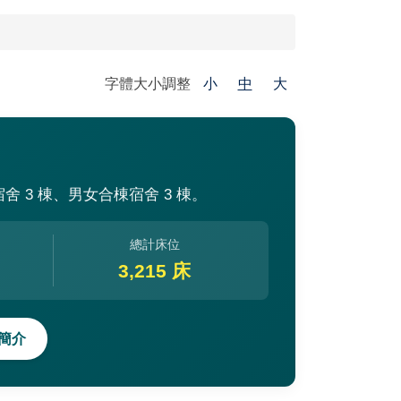
字體大小調整
小
中
大
舍 3 棟、男女合棟宿舍 3 棟。
總計床位
3,215 床
區簡介