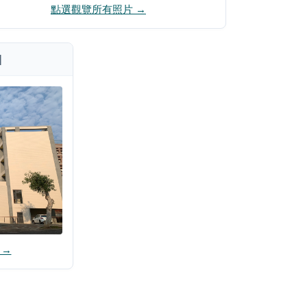
點選觀覽所有照片 →
]
 →