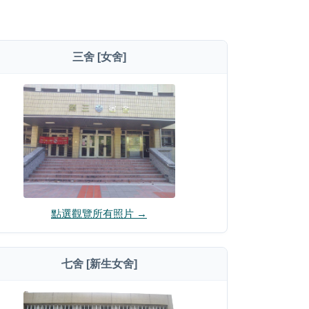
三舍 [女舍]
點選觀覽所有照片 →
七舍 [新生女舍]