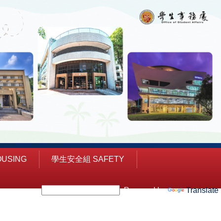
USING
學生安全組 SAFETY
Powered by
Translate