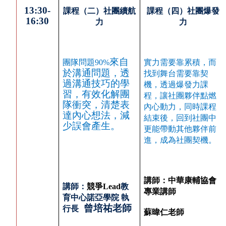
13:30-
課程（二）社團續航
課程（四）社團爆發
16:30
力
力
來自
團隊問題90%
實力需要靠累積，而
於溝通問題，透
找到舞台需要靠契
過溝通技巧的學
機，透過爆發力課
習，有效化解團
程，讓社團夥伴點燃
隊衝突，清楚表
內心動力，同時課程
達內心想法，減
結束後，回到社團中
少誤會產生。
更能帶動其他夥伴前
進，成為社團契機。
講師：中華康輔協會
講師：
競爭Lead
教
專業講師
育中心諾亞學院 執
曾培祐老師
行長
蘇暐仁老師