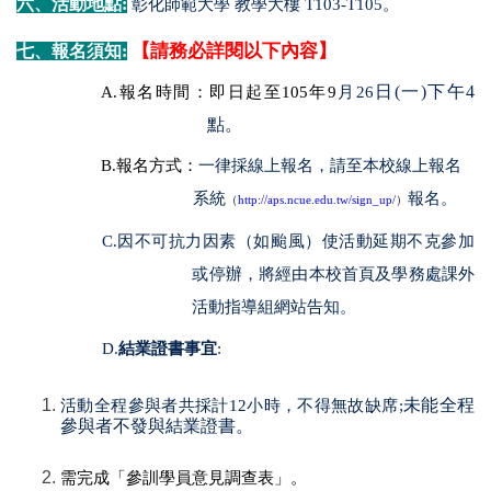
六、活動地點:
彰化師範大學 教學大樓 T103-T105。
【請務必詳閱以下內容】
七、報名須知:
日(一)下午4
A.
報名時間：即日起至105年9
月26
點。
B.
報名方式：
一律採線上報名，請至本校線上報名
系統
報名。
（
http://aps.ncue.edu.tw/sign_up/
）
C.
因不可抗力因素（如颱風）使活動延期不克參加
或停辦，將經由本校首頁及學務處課外
活動指導組網站告知。
D.
結業證書事宜
:
未能全程
活動全程參與者共採計12小時，不得無故缺席;
參與者不發與結業證書。
需完成「參訓學員意見調查表」。