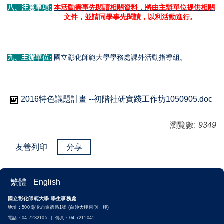
八、注意事項:
本活動需事先閱讀相關資料，將由主辦單位提供相關
文件，並請同學事先閱讀，以利活動進行。
九、主辦單位:
國立彰化師範大學學務處課外活動指導組。
2016特色議題計畫 --初階社研實踐工作坊1050905.doc
瀏覽數:
9349
友善列印
分享
繁體
English
國立彰化師範大學 學生事務處
地址：500 彰化市進德路1號 (白沙大樓東側一樓)
電話：04-7232105 | 傳真：04-7211041