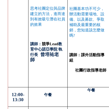
思考社團定位與品牌
社團基本功不可少，
建立的方法，進而達
辦活動需要場地、設
到有效吸引潛在社員
備、以及募款、爭取
的效果
補助及最重要的核
銷，您知道該怎麼做
嗎?
講師：
競爭Lead
教
育中心諾亞學院 執
曾培祐老
行長
講師：課外活動指導
師
組
社團行政指導老師
午餐
12:00-
午餐
13:30