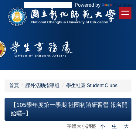
跳
Powered by
Translate
到
主
要
內
容
區
首頁
課外活動指導組
學生社團 Student Clubs
【105學年度第一學期 社團初階研習營 報名開
始囉~】
字體大小調整
小
中
大