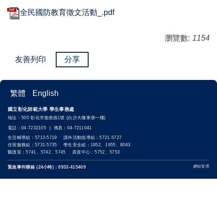
全民國防教育徵文活動_.pdf
瀏覽數:
1154
友善列印
分享
繁體
English
國立彰化師範大學 學生事務處
地址：500 彰化市進德路1號 (白沙大樓東側一樓)
電話：04-7232105 | 傳真：04-7211041
生活輔導組：5713-5719 課外活動指導組：5721-5727
住宿服務組：5731-5735 學生安全組：1952、1955、8063
醫護室：5741、5742、5745 原資中心：5752、5753
網站管理
緊急事件聯絡 (24小時)：0933-415409