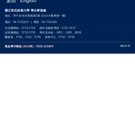
繁體
English
國立彰化師範大學 學生事務處
地址：500 彰化市進德路1號 (白沙大樓東側一樓)
電話：04-7232105 | 傳真：04-7211041
生活輔導組：5713-5719 課外活動指導組：5721-5727
住宿服務組：5731-5735 學生安全組：1952、1955、8063
醫護室：5741、5742、5745 原資中心：5752、5753
網站管理
緊急事件聯絡 (24小時)：0933-415409