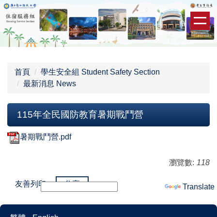
跳
到
主
要
內
容
首頁
學生安全組 Student Safety Section
區
最新消息 News
115年全民國防教育暑期戰鬥營
暑期戰鬥營.pdf
瀏覽數:
118
友善列印
分享
Powered by
Translate