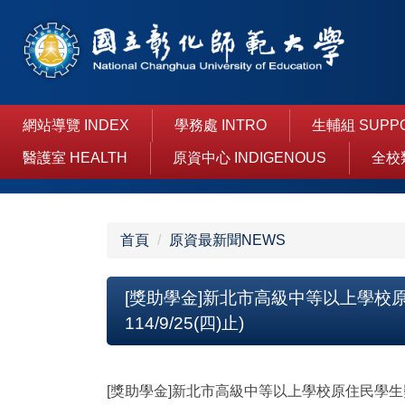
跳
到
主
要
內
容
網站導覽 INDEX
學務處 INTRO
生輔組 SUPP
區
醫護室 HEALTH
原資中心 INDIGENOUS
全校
首頁
原資最新聞NEWS
[獎助學金]新北市高級中等以上學校
114/9/25(四)止)
[獎助學金]新北市高級中等以上學校原住民學生獎學金