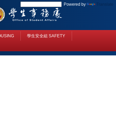
Powered by
Translate
USING
學生安全組 SAFETY