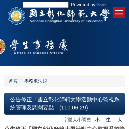
跳
Powered by
Translate
到
主
要
內
容
區
首頁
學務處法規
公告修正「國立彰化師範大學活動中心監視系
統管理及調閱要點」(110.06.29)
字體大小調整
小
中
大