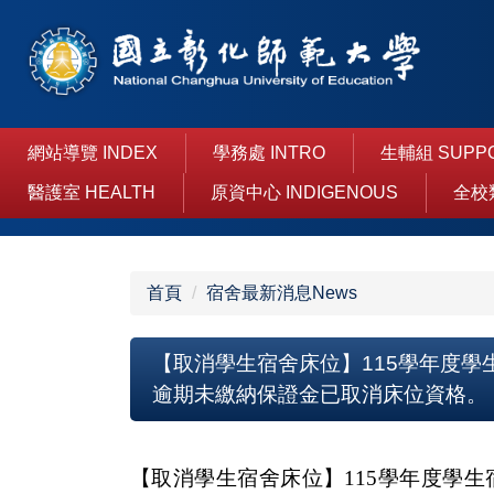
跳
到
主
要
內
容
網站導覽 INDEX
學務處 INTRO
生輔組 SUPP
區
醫護室 HEALTH
原資中心 INDIGENOUS
全校
首頁
宿舍最新消息News
【取消學生宿舍床位】115學年度
逾期未繳納保證金已取消床位資格。
【取消學生宿舍床位】
115
學年度學生