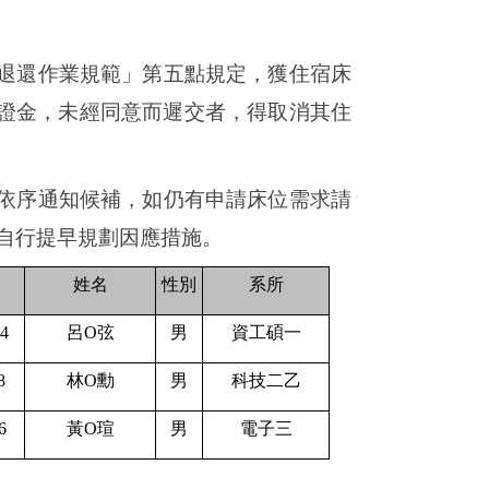
退還作業規範」第五點規定，獲住宿床
證金，未經同意而遲交者，得取消其住
依序通知候補，如仍有申請床位需求請
請自行提早規劃因應措施。
姓名
性別
系所
4
呂
O
弦
男
資工碩一
8
林
O
勳
男
科技二乙
6
黃
O
瑄
男
電子三