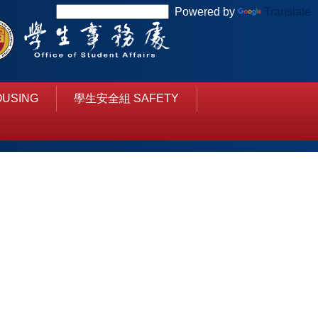
Powered by
Translate
USING
學生安全組 SAFETY