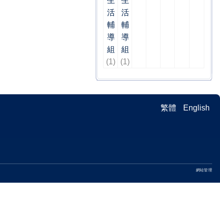
生
生
活
活
輔
輔
導
導
組
組
(1)
(1)
繁體
English
網站管理