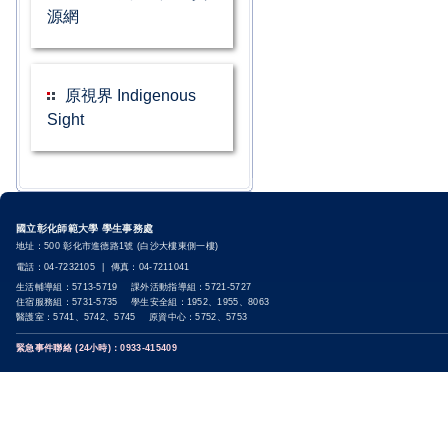
源網
原視界 Indigenous
Sight
國立彰化師範大學 學生事務處
地址：500 彰化市進德路1號 (白沙大樓東側一樓)
電話：04-7232105 | 傳真：04-7211041
生活輔導組：5713-5719 課外活動指導組：5721-5727
住宿服務組：5731-5735 學生安全組：1952、1955、8063
醫護室：5741、5742、5745 原資中心：5752、5753
緊急事件聯絡 (24小時)：0933-415409