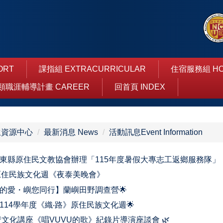
ORT
課指組 EXTRACURRICULAR
住宿服務組 HO
類職涯輔導計畫 CAREER
回首頁 INDEX
生資源中心
最新消息 News
活動訊息Event Information
東縣原住民文教協會辦理「115年度暑假大專志工返鄉服務隊」
‧路原住民族文化週《夜泰美晚會》
住的愛・嶼您同行】蘭嶼田野調查營🌟
114學年度《織‧路》原住民族文化週🌟
資文化講座《唱VUVU的歌》紀錄片導演座談會 🌿