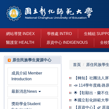
跳
到
主
要
內
容
網站導覽 INDEX
學務處 INTRO
生輔組 SUPP
區
醫護室 HEALTH
原資中心 INDIGENOUS
全校
原住民族學生資源中心
首頁
原住民族學
成員介紹 Member
【轉知】社團法人屏
Introduction
📣 114學年度織
最新消息News
🌟【彰顯出・蘭不
🌟國立彰化師範大學
獎助學金Student
【原資中心】🌿 原