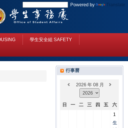
Powered by
Translate
USING
學生安全組 SAFETY
行事曆
2026 年 08 月
日
一
二
三
四
五
六
1
生