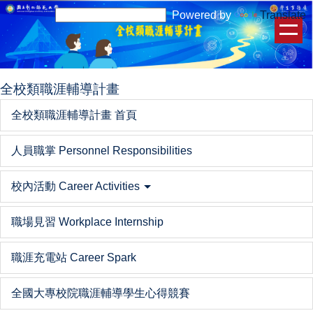
跳
Powered by
Translate
到
主
要
內
全校類職涯輔導計畫
容
區
全校類職涯輔導計畫 首頁
人員職掌 Personnel Responsibilities
校內活動 Career Activities
職場見習 Workplace Internship
職涯充電站 Career Spark
全國大專校院職涯輔導學生心得競賽