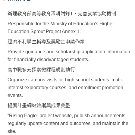
辦理教育部高等教育深耕附錄1，完善就業協助機制
Responsible for the Ministry of Education's Higher
Education Sprout Project Annex 1.
經濟不利學生輔導及獎勵金申請作業
Provide guidance and scholarship application information
for financially disadvantaged students.
高中職多元探索微課程規劃執行
Organize campus visits for high school students, multi-
interest exploratory courses, and enrollment promotion
events.
揚鷹計畫網站維護與成果彙整
“Rising Eagle” project website, publish announcements,
regularly update content and outcomes, and maintain the
site.