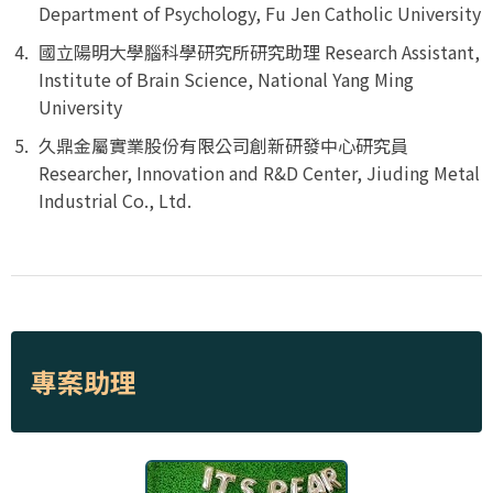
Department of Psychology, Fu Jen Catholic University
國立陽明大學腦科學研究所研究助理 Research Assistant,
Institute of Brain Science, National Yang Ming
University
久鼎金屬實業股份有限公司創新研發中心研究員
Researcher, Innovation and R&D Center, Jiuding Metal
Industrial Co., Ltd.
專案助理