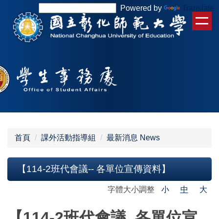
跳
Powered by
Translate
到
主
要
內
容
區
首頁
課外活動指導組
最新消息 News
【114-2班代會議-- 各單位宣傳資料】
字體大小調整
小
中
大
【114-2班代會議 各單位宣