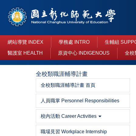
跳
到
主
要
內
容
網站導覽 INDEX
學務處 INTRO
生輔組 SUPP
區
醫護室 HEALTH
原資中心 INDIGENOUS
全校
全校類職涯輔導計畫
全校類職涯輔導計畫 首頁
人員職掌 Personnel Responsibilities
校內活動 Career Activities
職場見習 Workplace Internship