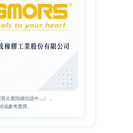
企業陸續洽談中....），
領域參考選擇。