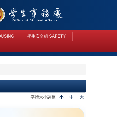
USING
學生安全組 SAFETY
字體大小調整
小
中
大