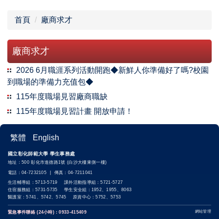
首頁
廠商求才
廠商求才
2026 6月職涯系列活動開跑◆新鮮人你準備好了嗎?校園
到職場的準備力充值包◆
115年度職場見習廠商職缺
115年度職場見習計畫 開放申請！
繁體
English
國立彰化師範大學 學生事務處
地址：500 彰化市進德路1號 (白沙大樓東側一樓)
電話：04-7232105 | 傳真：04-7211041
生活輔導組：5713-5719 課外活動指導組：5721-5727
住宿服務組：5731-5735 學生安全組：1952、1955、8063
醫護室：5741、5742、5745 原資中心：5752、5753
網站管理
緊急事件聯絡 (24小時)：0933-415409